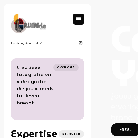
C
Friday, August 7
Y
Creatieve
OVER ONS
fotografie en
videografie
die jouw merk
Jouw g
tot leven
brengt.
ervarin
brand i
Expertise
REEL
DIENSTEN