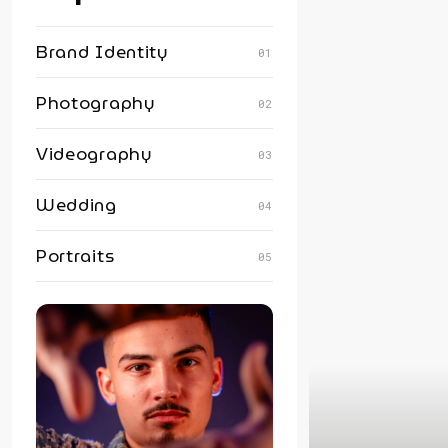
Brand Identity
01
Photography
02
Videography
03
Wedding
04
Portraits
05