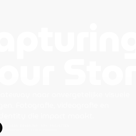
apturin
our Sto
ateway naar onvergetelijke visuele
gen. Fotografie, videografie en
dentity die impact maakt.
5+ JAAR ERVARING
50+ PROJECTEN
PHOTOGRAPHY & VIDEO
AFGEROND